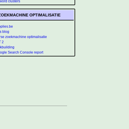
ord clusters
ZOEKMACHINE OPTIMALISATIE
plies.be
s blog
se zoekmachine optimalisatie
T 2
nkbuilding
ogle Search Console report