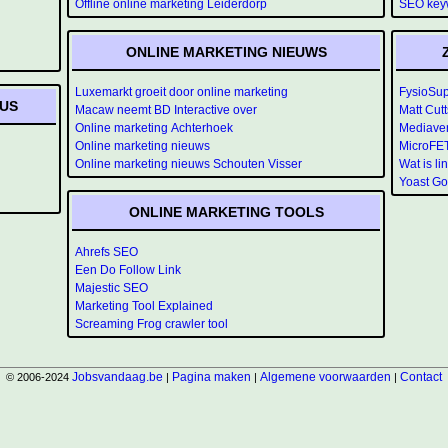
Offline online marketing Leiderdorp
SEO keyw
ONLINE MARKETING NIEUWS
Luxemarkt groeit door online marketing
FysioSup
US
Macaw neemt BD Interactive over
Matt Cutt
Online marketing Achterhoek
Mediaver
Online marketing nieuws
MicroFE
Online marketing nieuws Schouten Visser
Wat is li
Yoast Go
ONLINE MARKETING TOOLS
Ahrefs SEO
Een Do Follow Link
Majestic SEO
Marketing Tool Explained
Screaming Frog crawler tool
Jobsvandaag.be
Pagina maken
Algemene voorwaarden
Contact
© 2006-2024
|
|
|